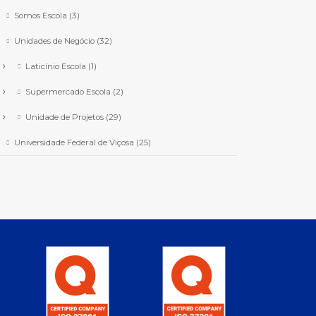
Somos Escola
(3)
Unidades de Negócio
(32)
Laticínio Escola
(1)
Supermercado Escola
(2)
Unidade de Projetos
(29)
Universidade Federal de Viçosa
(25)