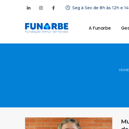
Seg à Sex de 8h às 12h e 14
A Funarbe
Ges
HOME
Mu