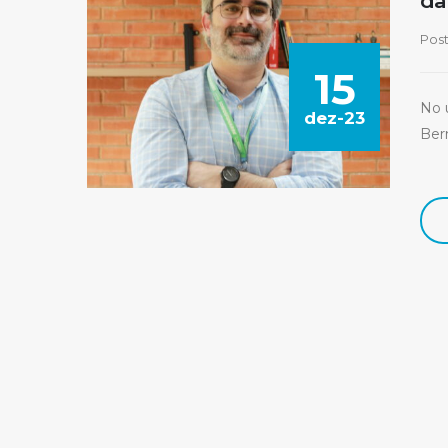
da
Pos
15
No 
dez-23
Bern