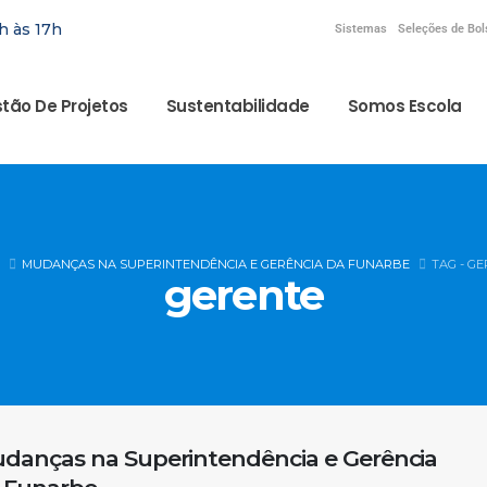
h às 17h
Sistemas
Seleções de Bol
tão De Projetos
Sustentabilidade
Somos Escola
MUDANÇAS NA SUPERINTENDÊNCIA E GERÊNCIA DA FUNARBE
TAG -
GE
gerente
danças na Superintendência e Gerência