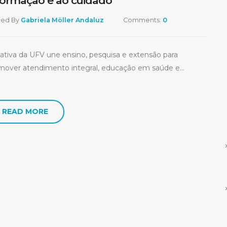
formação e ao cuidado
ted By
Gabriela Möller Andaluz
Comments:
0
ciativa da UFV une ensino, pesquisa e extensão para
mover atendimento integral, educação em saúde e...
READ MORE