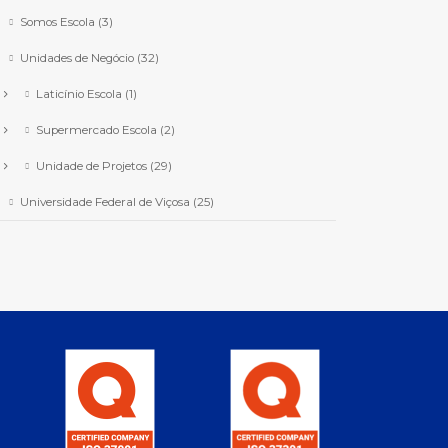
Somos Escola
(3)
Unidades de Negócio
(32)
Laticínio Escola
(1)
Supermercado Escola
(2)
Unidade de Projetos
(29)
Universidade Federal de Viçosa
(25)