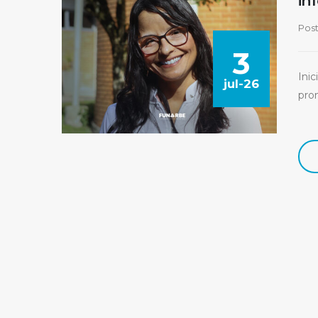
in
Pos
3
Ini
jul-26
pro