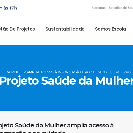
h às 17h
Sistemas
Seleções de Bol
tão De Projetos
Sustentabilidade
Somos Escola
DE DA MULHER AMPLIA ACESSO À INFORMAÇÃO E AO CUIDADO
TAG -
PROJ
Projeto Saúde da Mulhe
ojeto Saúde da Mulher amplia acesso à