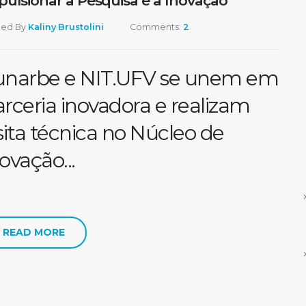
pulsionar a Pesquisa e a Inovação
ted By
Kaliny Brustolini
Comments:
2
unarbe e NIT.UFV se unem em
rceria inovadora e realizam
sita técnica no Núcleo de
ovação...
READ MORE