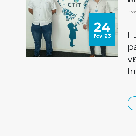
im
Pos
24
F
fev-23
pa
vi
In