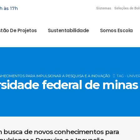
h às 17h
Sistemas
Seleções de Bol
tão De Projetos
Sustentabilidade
Somos Escola
HECIMENTOS PARA IMPULSIONAR A PESQUISA E A INOVAÇÃO
TAG -
UNIVER
sidade federal de minas
 busca de novos conhecimentos para