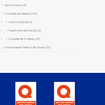
Somos Escola
(3)
Unidades de Negócio
(32)
Laticínio Escola
(1)
Supermercado Escola
(2)
Unidade de Projetos
(29)
Universidade Federal de Viçosa
(25)