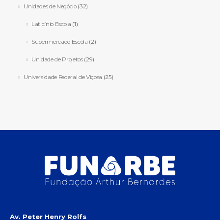
Unidades de Negócio
(32)
Laticínio Escola
(1)
Supermercado Escola
(2)
Unidade de Projetos
(29)
Universidade Federal de Viçosa
(25)
Av. Peter Henry Rolfs