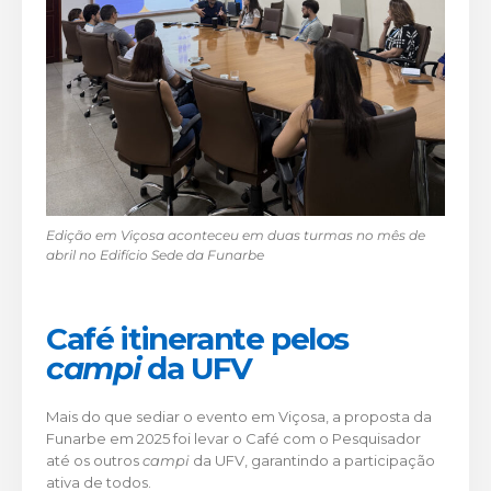
Edição em Viçosa aconteceu em duas turmas no mês de
abril no Edifício Sede da Funarbe
Café itinerante pelos
campi
da UFV
Mais do que sediar o evento em Viçosa, a proposta da
Funarbe em 2025 foi levar o Café com o Pesquisador
até os outros
campi
da UFV, garantindo a participação
ativa de todos.