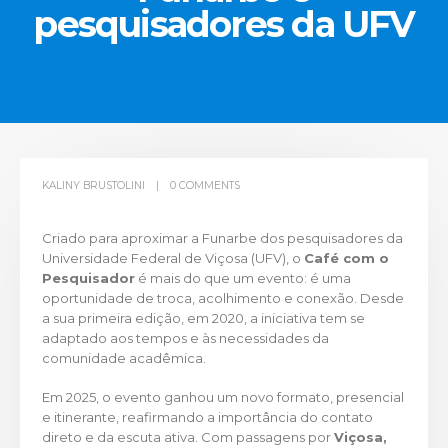
pesquisadores da UFV
KALINY BRUSTOLINI
0 COMMENTS
Criado para aproximar a Funarbe dos pesquisadores da
Universidade Federal de Viçosa (UFV), o
Café com o
Pesquisador
é mais do que um evento: é uma
oportunidade de troca, acolhimento e conexão. Desde
a sua primeira edição, em 2020, a iniciativa tem se
adaptado aos tempos e às necessidades da
comunidade acadêmica.
Em 2025, o evento ganhou um novo formato, presencial
e itinerante, reafirmando a importância do contato
direto e da escuta ativa. Com passagens por
Viçosa,