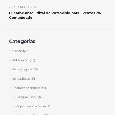
22 DE JUNHO DE 2026
Funarbe abre Edital de Patrocínio para Eventos da
Comunidade
Categorias
Ciência
(29)
Institucional
(33)
Sem categoria
(10)
Somos Escola
(3)
Unidades de Negócio
(32)
Laticínio Escola
(1)
Supermercado Escola
(2)