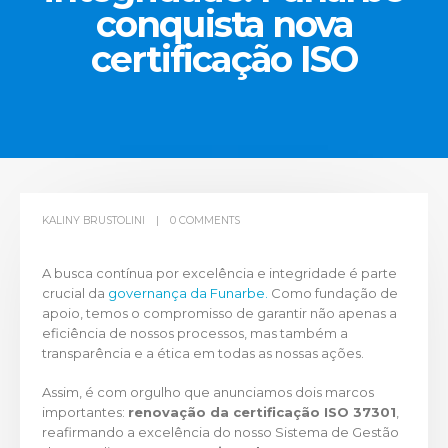
conquista nova
certificação ISO
KALINY BRUSTOLINI
0 COMMENTS
A busca contínua por excelência e integridade é parte
crucial da
governança da Funarbe.
Como fundação de
apoio, temos o compromisso de garantir não apenas a
eficiência de nossos processos, mas também a
transparência e a ética em todas as nossas ações.
Assim, é com orgulho que anunciamos dois marcos
importantes:
renovação da certificação ISO 37301
,
reafirmando a excelência do nosso Sistema de Gestão