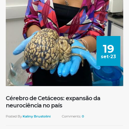
19
set-23
Cérebro de Cetáceos: expansão da
neurociência no país
Posted By
Kaliny Brustolini
Comments:
0